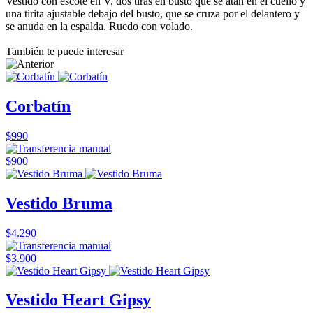
Vestido con escote en V, dos tiras en busto que se atan en el cuello y
una tirita ajustable debajo del busto, que se cruza por el delantero y
se anuda en la espalda. Ruedo con volado.
También te puede interesar
Corbatín
$990
$900
Vestido Bruma
$4.290
$3.900
Vestido Heart Gipsy