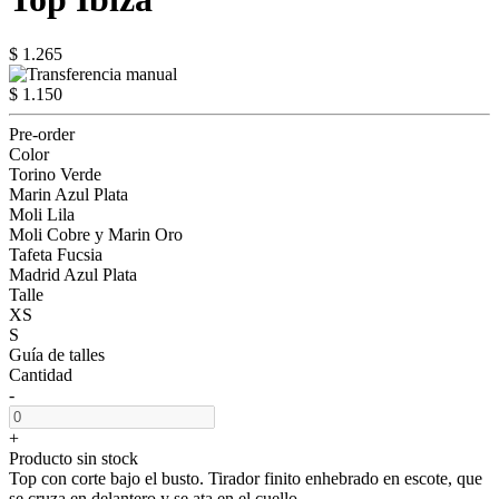
$ 1.265
$ 1.150
Pre-order
Color
Torino Verde
Marin Azul Plata
Moli Lila
Moli Cobre y Marin Oro
Tafeta Fucsia
Madrid Azul Plata
Talle
XS
S
Guía de talles
Cantidad
-
+
Producto sin stock
Top con corte bajo el busto. Tirador finito enhebrado en escote, que
se cruza en delantero y se ata en el cuello.