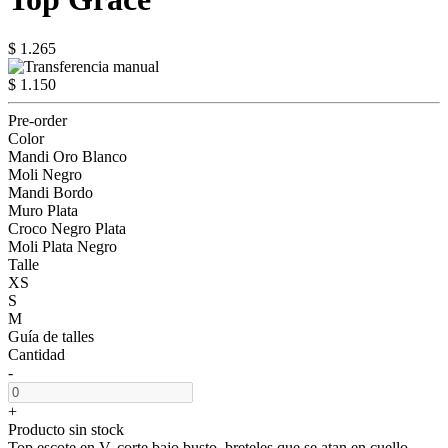
$ 1.265
$ 1.150
Pre-order
Color
Mandi Oro Blanco
Moli Negro
Mandi Bordo
Muro Plata
Croco Negro Plata
Moli Plata Negro
Talle
XS
S
M
Guía de talles
Cantidad
-
+
Producto sin stock
Top escote en V, corte bajo busto, breteles que se atan en cuello.