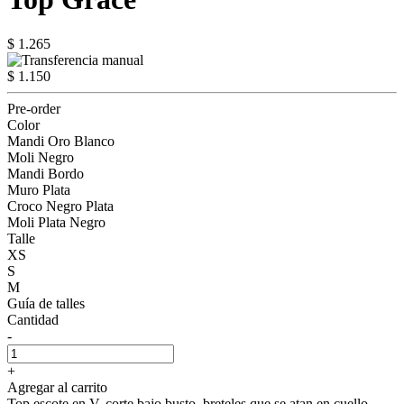
$ 1.265
$ 1.150
Pre-order
Color
Mandi Oro Blanco
Moli Negro
Mandi Bordo
Muro Plata
Croco Negro Plata
Moli Plata Negro
Talle
XS
S
M
Guía de talles
Cantidad
-
+
Agregar al carrito
Top escote en V, corte bajo busto, breteles que se atan en cuello.