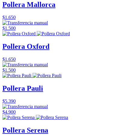
Pollera Mallorca
$1.650
$1.500
Pollera Oxford
$1.650
$1.500
Pollera Pauli
$5.390
$4.900
Pollera Serena