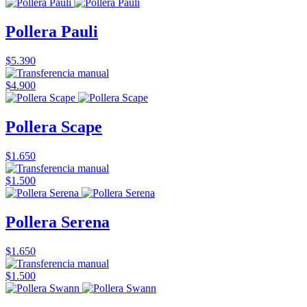
Pollera Pauli
$5.390
$4.900
Pollera Scape
$1.650
$1.500
Pollera Serena
$1.650
$1.500