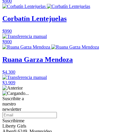
$900
Corbatín Lentejuelas
$990
$900
Ruana Garza Mendoza
$4.300
$3.909
Suscribite a
nuestro
newsletter
Suscribirme
Liberty Girls
Alberdi 6249, Montevideo